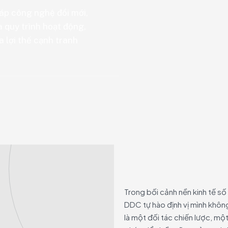
áp công nghệ đổi mới,
a quy trình hoạt động,
a lợi thế cạnh tranh
Trong bối cảnh nền kinh tế s
DDC tự hào định vị mình khôn
là một đối tác chiến lược, mộ