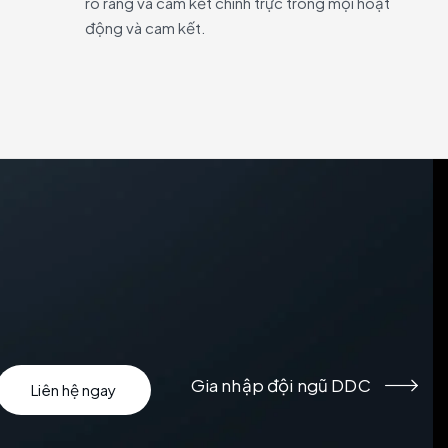
rõ ràng và cam kết chính trực trong mọi hoạt
động và cam kết.
Gia nhập đội ngũ DDC