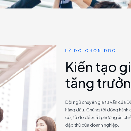
LÝ DO CHỌN DDC
K
i
ế
n
t
ạ
o
g
i
t
ă
n
g
t
r
ư
ở
n
Đội ngũ chuyên gia tư vấn của D
hàng đầu. Chúng tôi đồng hành c
có, từ đó đề xuất phương án chiế
đặc thù của doanh nghiệp.