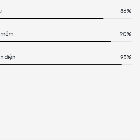
c
86%
n mềm
90%
n diện
95%