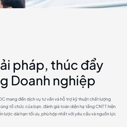
ả
i
p
h
á
p
,
t
h
ú
c
đ
ẩ
y
g
D
o
a
n
h
n
g
h
i
ệ
p
DC mang đến dịch vụ tư vấn và hỗ trợ kỹ thuật chất lượng
ùng tổ chức của bạn, đánh giá toàn diện hạ tầng CNTT hiện
n lược dài hạn tối ưu, phù hợp nhất với yêu cầu và nguồn lực