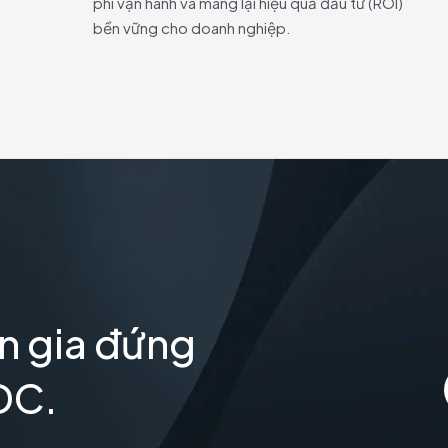
phí vận hành và mang lại hiệu quả đầu tư (ROI)
bền vững cho doanh nghiệp.
n gia đứng
DC.