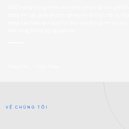
DDC mang trong mình sứ mệnh cung cấp các giải ph
đáng tin cậy, giúp doanh nghiệp và tổ chức tối ưu hó
nâng cao hiệu quả quản lý, bảo mật thông tin và tạo r
bền vững trong kỷ nguyên số.
Trang Chủ
Giới Thiệu
V
Ề
C
H
Ú
N
G
T
Ô
I