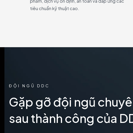
phẩm, dịch vụ ổn định, an toàn và đáp ứng các
tiêu chuẩn kỹ thuật cao.
ĐỘI NGŨ DDC
Gặp gỡ đội ngũ chuyê
sau thành công của D