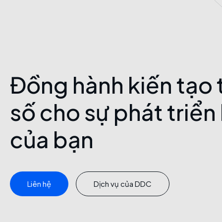
Đồng hành kiến tạo 
số cho sự phát triể
của bạn
Tầm nhìn
Dịch vụ của DDC
Trở thành đối tác công nghệ hàng đầu và đáng tin cậy
vực, tiên phong trong việc kiến tạo tương lai số cho